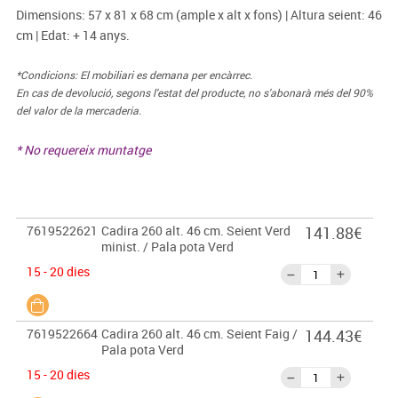
Dimensions: 57 x 81 x 68 cm (ample x alt x fons) | Altura seient: 46
cm | Edat: + 14 anys.
*Condicions: El mobiliari es demana per encàrrec.
En cas de devolució, segons l'estat del producte, no s'abonarà més del 90%
del valor de la mercaderia.
* No requereix muntatge
7619522621
Cadira 260 alt. 46 cm. Seient Verd
141.88€
minist. / Pala pota Verd
15 - 20 dies
7619522664
Cadira 260 alt. 46 cm. Seient Faig /
144.43€
Pala pota Verd
15 - 20 dies