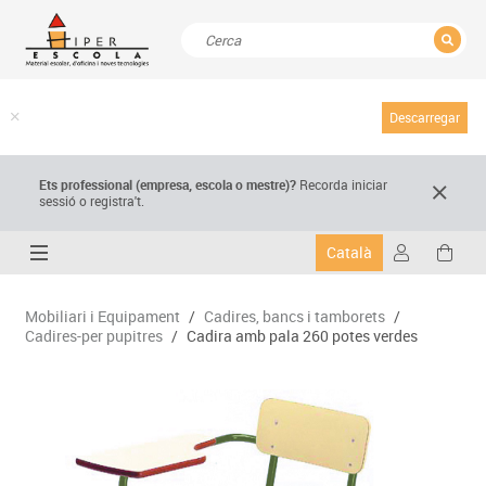
TANCAR
Resultats de la recerca
Descarregar
Ets professional (empresa,
escola
o mestre)
?
Recorda
iniciar
sessió o registra't.
Català
Mobiliari i Equipament
/
Cadires, bancs i tamborets
/
Cadires-per pupitres
/
Cadira amb pala 260 potes verdes