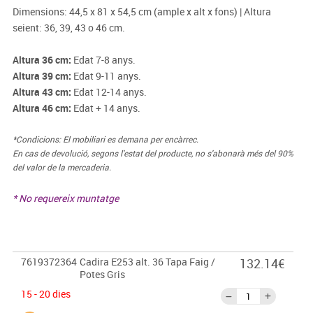
Dimensions: 44,5 x 81 x 54,5 cm (ample x alt x fons) | Altura
seient: 36, 39, 43 o 46 cm.
Altura 36 cm:
Edat 7-8 anys.
Altura 39 cm:
Edat 9-11 anys.
Altura 43 cm:
Edat 12-14 anys.
Altura 46 cm:
Edat + 14 anys.
*Condicions: El mobiliari es demana per encàrrec.
En cas de devolució, segons l'estat del producte, no s'abonarà més del 90%
del valor de la mercaderia.
* No requereix muntatge
7619372364
Cadira E253 alt. 36 Tapa Faig /
132.14€
Potes Gris
15 - 20 dies