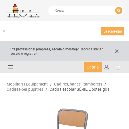
TANCAR
Resultats de la recerca
Descarregar
Ets professional (empresa,
escola
o mestre)
?
Recorda
iniciar
sessió o registra't.
Català
Mobiliari i Equipament
/
Cadires, bancs i tamborets
/
Cadires-per pupitres
/
Cadira escolar SÈRIE E potes gris