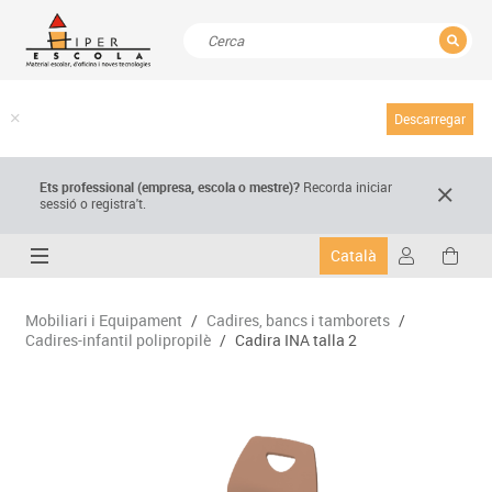
TANCAR
Resultats de la recerca
Descarregar
Ets professional (empresa,
escola
o mestre)
?
Recorda
iniciar
sessió o registra't.
Català
Mobiliari i Equipament
/
Cadires, bancs i tamborets
/
Cadires-infantil polipropilè
/
Cadira INA talla 2