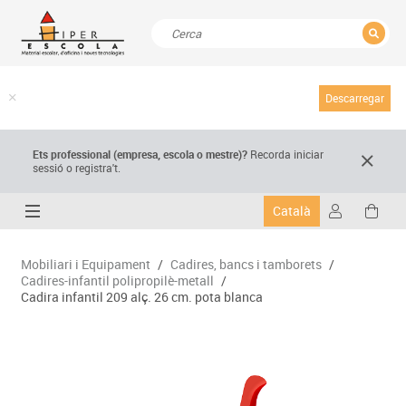
TANCAR
Resultats de la recerca
Descarregar
Ets professional (empresa,
escola
o mestre)
?
Recorda
iniciar
sessió o registra't.
Català
Mobiliari i Equipament
/
Cadires, bancs i tamborets
/
Cadires-infantil polipropilè-metall
/
Cadira infantil 209 alç. 26 cm. pota blanca