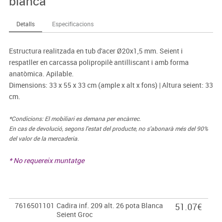
blanca
Detalls
Especificacions
Estructura realitzada en tub d'acer Ø20x1,5 mm. Seient i
respatller en carcassa polipropilè antilliscant i amb forma
anatòmica. Apilable.
Dimensions: 33 x 55 x 33 cm (ample x alt x fons) | Altura seient: 33
cm.
*Condicions: El mobiliari es demana per encàrrec.
En cas de devolució, segons l'estat del producte, no s'abonarà més del 90%
del valor de la mercaderia.
* No requereix muntatge
7616501101
Cadira inf. 209 alt. 26 pota Blanca
51.07€
Seient Groc