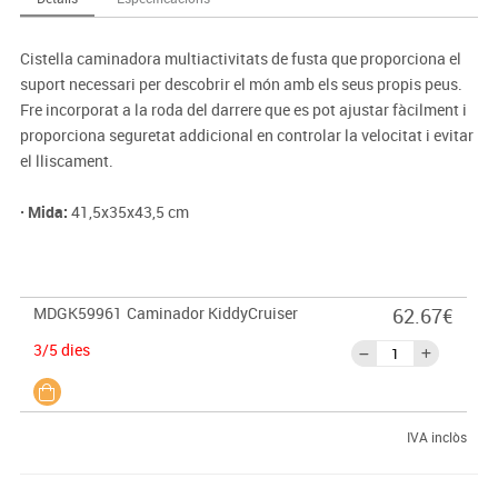
Cistella caminadora multiactivitats de fusta que proporciona el
suport necessari per descobrir el món amb els seus propis peus.
Fre incorporat a la roda del darrere que es pot ajustar fàcilment i
proporciona seguretat addicional en controlar la velocitat i evitar
el lliscament.
· Mida:
41,5x35x43,5 cm
MDGK59961
Caminador KiddyCruiser
62.67€
3/5 dies
IVA inclòs