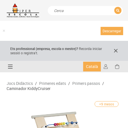
TANCAR
Resultats de la recerca
Descarregar
Ets professional (empresa,
escola
o mestre)
?
Recorda
iniciar
sessió o registra't.
Català
Jocs Didàctics
/
Primeres edats
/
Primers passos
/
Caminador KiddyCruiser
+9 mesos