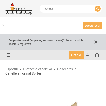
TANCAR
Resultats de la recerca
Descarregar
Ets professional (empresa,
escola
o mestre)
?
Recorda
iniciar
sessió o registra't.
Català
Esportiu
/
Protecció esportiva
/
Canelleres
/
Canellera normal Softee