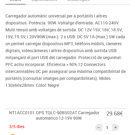
Carregador automàtic universal per a portàtils i altres
dispositius. Potència: 90W. Voltatge d'entrada: AC110-240V.
Multi tensió amb voltatges de sortida: DC 12V 15V, 16V, 18.5V,
19V, 19.5V, i 20V90W (max.). 2 x USB: DC 5V 1A (max.) 5W cada
un permet carregar dispositius MP3, telèfons mòbils, càmeres
digitals, videocàmeres i altres dispositius amb sortida USB
mitjançant el port USB del carregador. Protecció de seguretat:
PFC actiu incorporat. Eficiència > 90% 12 Connectors
intercanviables DC per assegurar una màxima compatibilitat de
portàtils (consultar imatges per compatibilitats). Mides
130x60x28mm. Color: Negre
NT1ACC0101
OPS TQLC-90BS02AT Carregador
29.68€
automàtico 12-19V 90W
3/5 dies