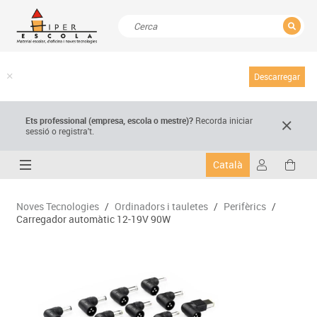
TANCAR
Resultats de la recerca
Descarregar
Ets professional (empresa,
escola
o mestre)
?
Recorda
iniciar
sessió o registra't.
Català
Noves Tecnologies
/
Ordinadors i tauletes
/
Perifèrics
/
Carregador automàtic 12-19V 90W