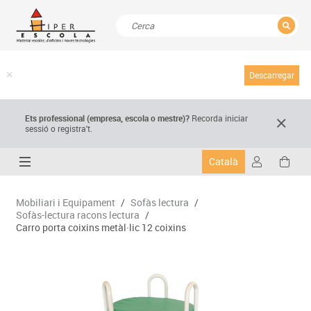
TANCAR
Resultats de la recerca
Descarregar
Ets professional (empresa,
escola
o mestre)
?
Recorda
iniciar
sessió o registra't.
Català
Mobiliari i Equipament
/
Sofàs lectura
/
Sofàs-lectura racons lectura
/
Carro porta coixins metàl·lic 12 coixins