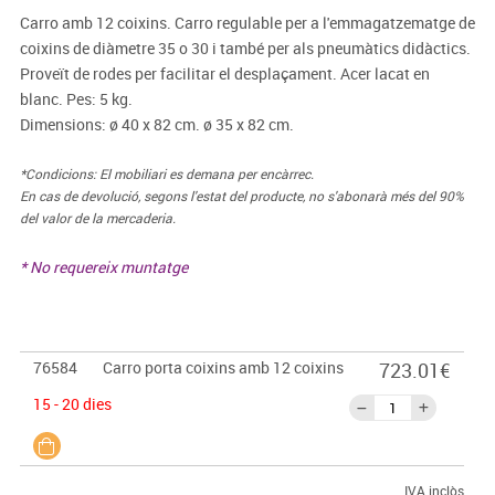
Carro amb 12 coixins. Carro regulable per a l'emmagatzematge de
coixins de diàmetre 35 o 30 i també per als pneumàtics didàctics.
Proveït de rodes per facilitar el desplaçament. Acer lacat en
blanc. Pes: 5 kg.
Dimensions: ø 40 x 82 cm. ø 35 x 82 cm.
*Condicions: El mobiliari es demana per encàrrec.
En cas de devolució, segons l'estat del producte, no s'abonarà més del 90%
del valor de la mercaderia.
* No requereix muntatge
76584
Carro porta coixins amb 12 coixins
723.01€
15 - 20 dies
IVA inclòs