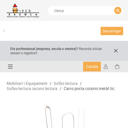
TANCAR
Resultats de la recerca
Descarregar
Ets professional (empresa,
escola
o mestre)
?
Recorda
iniciar
sessió o registra't.
Català
Mobiliari i Equipament
/
Sofàs lectura
/
Sofàs-lectura racons lectura
/
Carro porta coixins metàl·lic