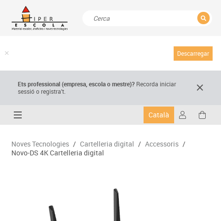
TANCAR
Resultats de la recerca
Descarregar
Ets professional (empresa,
escola
o mestre)
?
Recorda
iniciar
sessió o registra't.
Català
Noves Tecnologies
/
Cartelleria digital
/
Accessoris
/
Novo-DS 4K Cartelleria digital