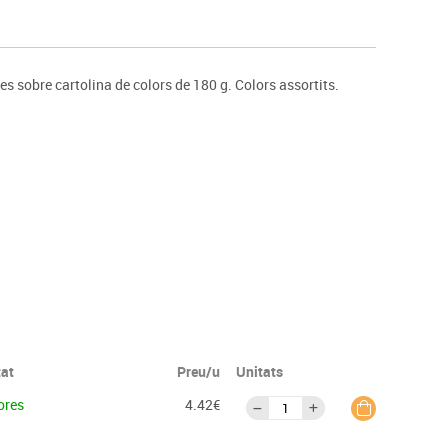
s
Psicomotricitat
Esports raqueta
Gimnàstica rítmica
s sobre cartolina de colors de 180 g. Colors assortits.
tat
Preu/u
Unitats
ores
4.42€