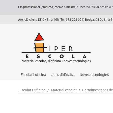
Ets professional (empresa,
escola
o mestre)
?
Recorda
iniciar sessió o r
Atenció client:
Dll-Dv 8h a 16h (Tel. 972 222 094)
Botiga:
Dll-Dv 8h a 1
Escolar i oficina
Jocs didàctics
Noves tecnologies
Arxiu, carpetes i classificadors
Primeres edats
Audio
Escolar i Oficina
/
Material escolar
/
Cartolines tapes d
Medi 
Paper i manipulats
Espais multisensorials
Càmeres videoconfe
Assoc
Manualitats
Jocs heurístics
Cartelleria digital
Jocs
Escriptura i correcció
Motricitat fina
Connectivitat i seny
Llen