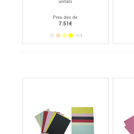
unitats
Preu des de
7.51€
+13