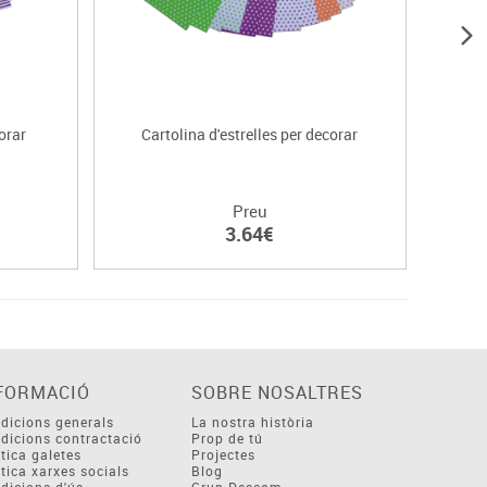
orar
Cartolina d'estrelles per decorar
Cartol
Preu
3.64€
FORMACIÓ
SOBRE NOSALTRES
dicions generals
La nostra història
dicions contractació
Prop de tú
ítica galetes
Projectes
ítica xarxes socials
Blog
dicions d'ús
Grup Descom