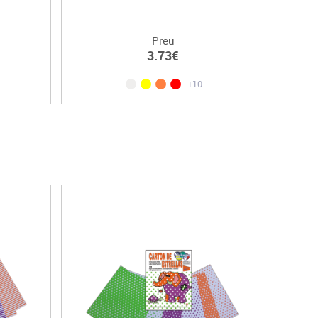
Preu
3.73€
+10