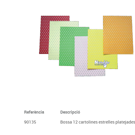
Complements d'oficina
Construccions
Mobiliari tecnològic
Músi
Plastificació, enquadernació i destrucció
Espais exteriors
Monitors interactiu
Mate
Informàtica
Psicomotricitat
Cièn
Higiene
Jocs simbòlics
Dibuix tècnic i artístic
Material escolar
Referència
Descripció
90135
Bossa 12 cartolines estrelles platejad