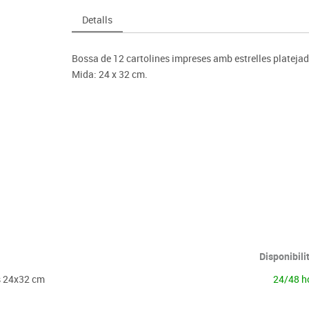
Espais compartits
Complements esportiu
ca
Videoprojecció
Detalls
s
Taules escolars, abatibles i polivalents
Entrenament
màtiques
Mobles escolars, casellers i cubeters
Equipament
cies
Bossa de 12 cartolines impreses amb estrelles platejade
Penjadors, prestatges i taquilles
Foam
Mida: 24 x 32 cm.
Cadires, bancs i tamborets
Disponibili
es 24x32 cm
24/48 h