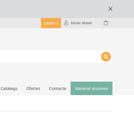
Iniciar sessió
Català
Catàlegs
Ofertes
Contacte
Material alumnes
Gimnàs
Hockey
Piscina
Protecció esportiva