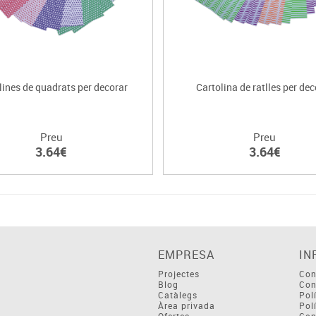
lines de quadrats per decorar
Cartolina de ratlles per dec
Preu
Preu
3.64€
3.64€
EMPRESA
IN
Projectes
Con
Blog
Con
Catàlegs
Pol
Àrea privada
Pol
Ofertes
Con