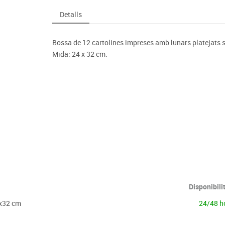
Espais compartits
Complements esportiu
ca
Videoprojecció
Detalls
s
Taules escolars, abatibles i polivalents
Entrenament
màtiques
Mobles escolars, casellers i cubeters
Equipament
cies
Bossa de 12 cartolines impreses amb lunars platejats so
Penjadors, prestatges i taquilles
Foam
Mida: 24 x 32 cm.
Cadires, bancs i tamborets
Disponibili
4x32 cm
24/48 h