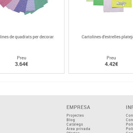
lines de quadrats per decorar
Cartolines d'estrelles plate
Preu
Preu
3.64€
4.42€
EMPRESA
IN
Projectes
Con
Blog
Con
Catàlegs
Pol
Àrea privada
Pol
Ofertes
Con