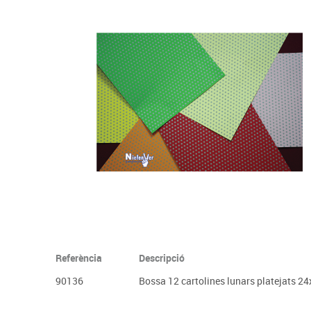
Complements d'oficina
Construccions
Mobiliari tecnològic
Músi
Plastificació, enquadernació i destrucció
Espais exteriors
Monitors interactiu
Mate
Informàtica
Psicomotricitat
Cièn
Higiene
Jocs simbòlics
Dibuix tècnic i artístic
Material escolar
Referència
Descripció
90136
Bossa 12 cartolines lunars platejats 2