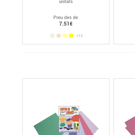
unitats
Preu des de
7.51€
+13