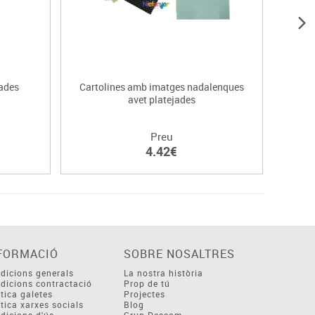
jades
Cartolines amb imatges nadalenques
Ca
avet platejades
Preu
4.42€
FORMACIÓ
SOBRE NOSALTRES
dicions generals
La nostra història
dicions contractació
Prop de tú
ítica galetes
Projectes
ítica xarxes socials
Blog
dicions d'ús
Grup Descom