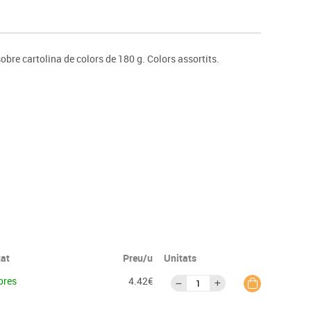
s
Psicomotricitat
Esports raqueta
Gimnàstica rítmica
bre cartolina de colors de 180 g. Colors assortits.
tat
Preu/u
Unitats
ores
4.42€