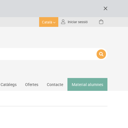
Iniciar sessió
Català
Catàlegs
Ofertes
Contacte
Material alumnes
Gimnàs
Hockey
Piscina
Protecció esportiva