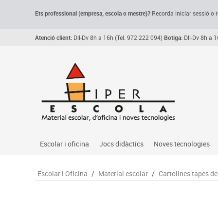
Ets professional (empresa,
escola
o mestre)
?
Recorda
iniciar sessió o r
Atenció client:
Dll-Dv 8h a 16h (Tel. 972 222 094)
Botiga:
Dll-Dv 8h a 1
Escolar i oficina
Jocs didàctics
Noves tecnologies
Arxiu, carpetes i classificadors
Primeres edats
Audio
Escolar i Oficina
/
Material escolar
/
Cartolines tapes d
Medi 
Paper i manipulats
Espais multisensorials
Càmeres videoconfe
Assoc
Manualitats
Jocs heurístics
Cartelleria digital
Jocs
Escriptura i correcció
Motricitat fina
Connectivitat i seny
Llen