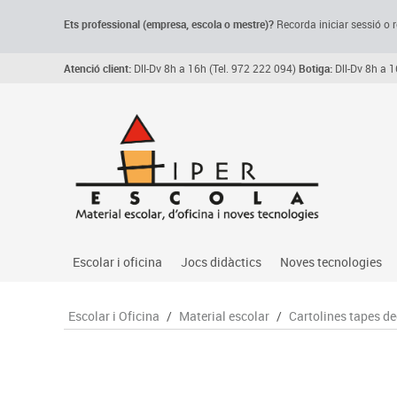
Ets professional (empresa,
escola
o mestre)
?
Recorda
iniciar sessió o r
Atenció client:
Dll-Dv 8h a 16h (Tel. 972 222 094)
Botiga:
Dll-Dv 8h a 1
Escolar i oficina
Jocs didàctics
Noves tecnologies
Arxiu, carpetes i classificadors
Primeres edats
Audio
Escolar i Oficina
/
Material escolar
/
Cartolines tapes d
Medi 
Paper i manipulats
Espais multisensorials
Càmeres videoconfe
Assoc
Manualitats
Jocs heurístics
Cartelleria digital
Jocs
Escriptura i correcció
Motricitat fina
Connectivitat i seny
Llen