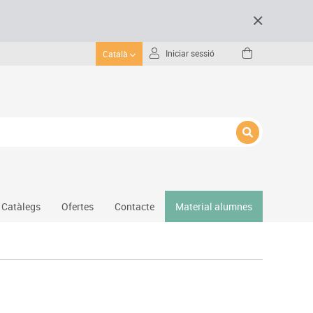
Iniciar sessió
Català
Catàlegs
Ofertes
Contacte
Material alumnes
Gimnàs
Hockey
Piscina
Protecció esportiva