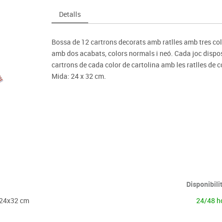
Espais compartits
Complements esportiu
ca
Videoprojecció
Detalls
s
Taules escolars, abatibles i polivalents
Entrenament
màtiques
Mobles escolars, casellers i cubeters
Equipament
cies
Bossa de 12 cartrons decorats amb ratlles amb tres col
Penjadors, prestatges i taquilles
Foam
amb dos acabats, colors normals i neó. Cada joc disposa
Cadires, bancs i tamborets
cartrons de cada color de cartolina amb les ratlles de c
Mida: 24 x 32 cm.
Disponibili
s 24x32 cm
24/48 h