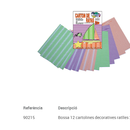
Complements d'oficina
Construccions
Mobiliari tecnològic
Músi
Plastificació, enquadernació i destrucció
Espais exteriors
Monitors interactiu
Mate
Informàtica
Psicomotricitat
Cièn
Higiene
Jocs simbòlics
Dibuix tècnic i artístic
Material escolar
Referència
Descripció
90215
Bossa 12 cartolines decoratives ratlle