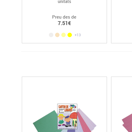
unitats
Preu des de
7.51€
+13