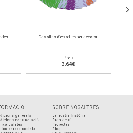
jades
Cartolina d'estrelles per decorar
Cart
Preu
3.64€
FORMACIÓ
SOBRE NOSALTRES
dicions generals
La nostra història
dicions contractació
Prop de tú
ítica galetes
Projectes
ítica xarxes socials
Blog
dicions d'ús
Grup Descom