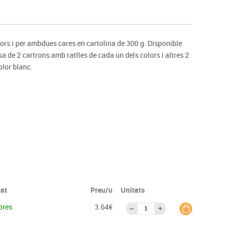
s
Psicomotricitat
Esports raqueta
Gimnàstica rítmica
ors i per ambdues cares en cartolina de 300 g. Disponible
 de 2 cartrons amb ratlles de cada un dels colors i altres 2
olor blanc.
tat
Preu/u
Unitats
ores
3.64€