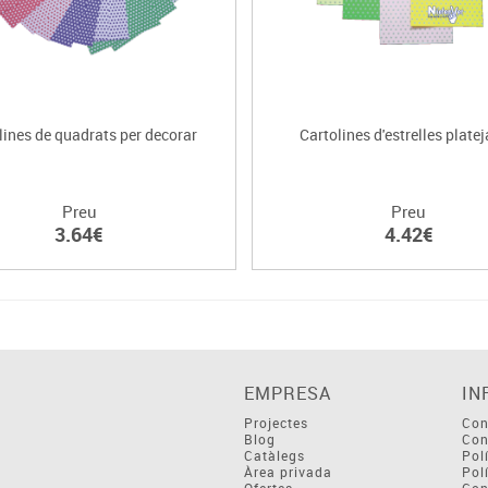
lines de quadrats per decorar
Cartolines d'estrelles plate
Preu
Preu
3.64€
4.42€
EMPRESA
IN
Projectes
Con
Blog
Con
Catàlegs
Pol
Àrea privada
Pol
Ofertes
Con