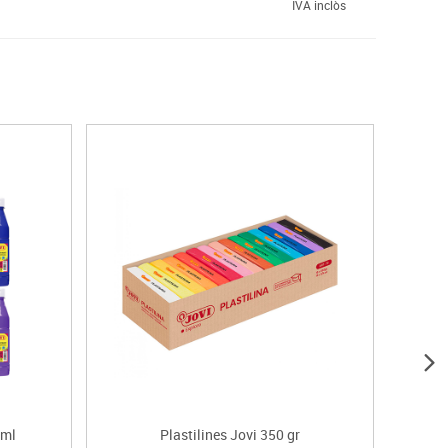
IVA inclòs
 ml
Plastilines Jovi 350 gr
Carto