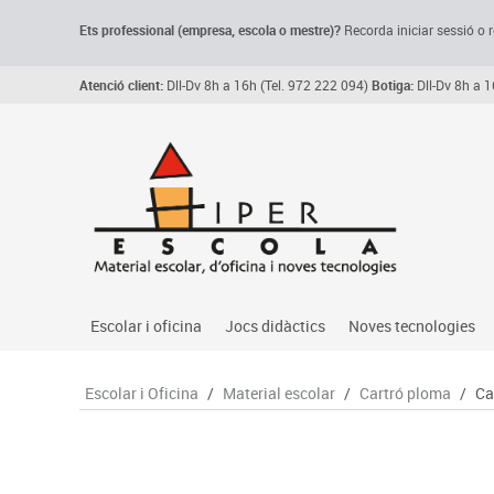
Ets professional (empresa,
escola
o mestre)
?
Recorda
iniciar sessió o r
Atenció client:
Dll-Dv 8h a 16h (Tel. 972 222 094)
Botiga:
Dll-Dv 8h a 1
Escolar i oficina
Jocs didàctics
Noves tecnologies
Arxiu, carpetes i classificadors
Primeres edats
Audio
Escolar i Oficina
/
Material escolar
/
Cartró ploma
/
Ca
Medi 
Paper i manipulats
Espais multisensorials
Càmeres videoconfe
Assoc
Manualitats
Jocs heurístics
Cartelleria digital
Jocs
Escriptura i correcció
Motricitat fina
Connectivitat i seny
Llen