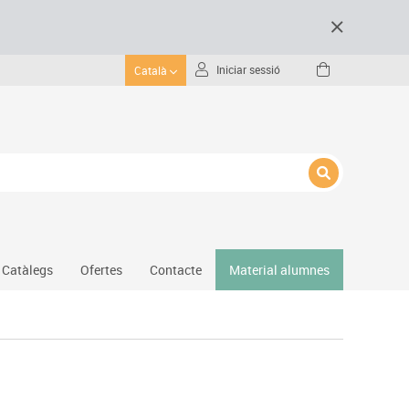
Iniciar sessió
Català
Catàlegs
Ofertes
Contacte
Material alumnes
Gimnàs
Hockey
Piscina
Protecció esportiva