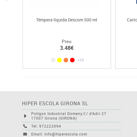
Témpera líquida Descom 500 ml
Cart
Preu
3.48€
+10
HIPER ESCOLA GIRONA SL
Polígon Industrial Domeny.C/ d'Adri 27
17007 Girona (GIRONA)
Tel: 972222094
Email: info@hiperescola.com