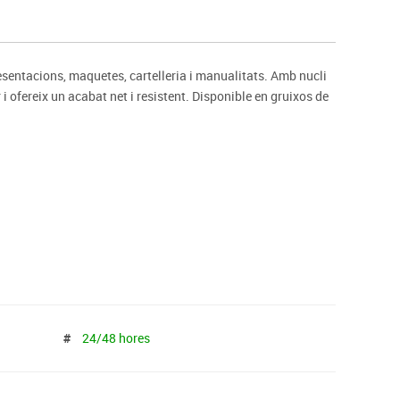
s
Psicomotricitat
Esports raqueta
Gimnàstica rítmica
resentacions, maquetes, cartelleria i manualitats. Amb nucli
 i ofereix un acabat net i resistent. Disponible en gruixos de
#
24/48 hores