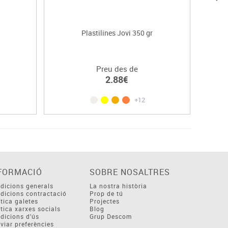
Plastilines Jovi 350 gr
Preu des de
2.88€
+12
FORMACIÓ
SOBRE NOSALTRES
dicions generals
La nostra història
dicions contractació
Prop de tú
ítica galetes
Projectes
ítica xarxes socials
Blog
dicions d'ús
Grup Descom
viar preferències