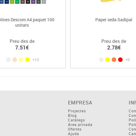
olines Descom A4 paquet 100
Paper seda Sadipal
unitats
Preu des de
Preu des de
7.51€
2.78€
+13
+9
EMPRESA
IN
Projectes
Con
Blog
Con
Catàlegs
Pol
Àrea privada
Pol
Ofertes
Con
Ajuda
Can