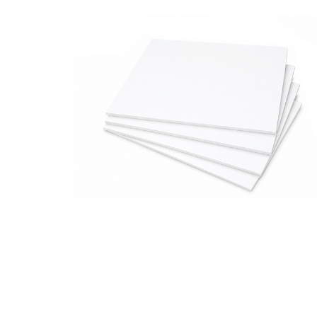
Complements d'oficina
Construccions
Mobiliari tecnològic
Músi
Plastificació, enquadernació i destrucció
Espais exteriors
Monitors interactiu
Mate
Informàtica
Psicomotricitat
Cièn
Higiene
Jocs simbòlics
Dibuix tècnic i artístic
Material escolar