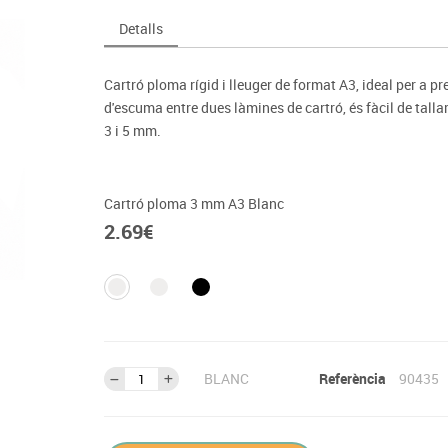
Espais compartits
Complements esportiu
ca
Videoprojecció
Detalls
s
Taules escolars, abatibles i polivalents
Entrenament
màtiques
Mobles escolars, casellers i cubeters
Equipament
cies
Cartró ploma rígid i lleuger de format A3, ideal per a p
Penjadors, prestatges i taquilles
Foam
d'escuma entre dues làmines de cartró, és fàcil de tallar
Cadires, bancs i tamborets
3 i 5 mm.
Cartró ploma 3 mm A3 Blanc
2.69
€
BLANC
Referència
90435