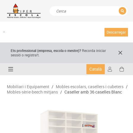
TANCAR
Resultats de la recerca
Descarregar
Ets professional (empresa,
escola
o mestre)
?
Recorda
iniciar
sessió o registra't.
Català
Mobiliari i Equipament
/
Mobles escolars, casellers i cubeters
/
Mobles-sèrie-beech mitjans
/
Caseller amb 36 caselles Blanc