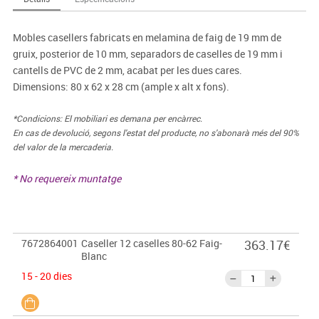
Mobles casellers fabricats en melamina de faig de 19 mm de
gruix, posterior de 10 mm, separadors de caselles de 19 mm i
cantells de PVC de 2 mm, acabat per les dues cares.
Dimensions: 80 x 62 x 28 cm (ample x alt x fons).
*Condicions: El mobiliari es demana per encàrrec.
En cas de devolució, segons l'estat del producte, no s'abonarà més del 90%
del valor de la mercaderia.
* No requereix muntatge
7672864001
Caseller 12 caselles 80-62 Faig-
363.17€
Blanc
15 - 20 dies