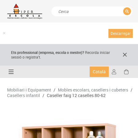
TANCAR
Resultats de la recerca
Descarregar
Ets professional (empresa,
escola
o mestre)
?
Recorda
iniciar
sessió o registra't.
Català
Mobiliari i Equipament
/
Mobles escolars, casellers i cubeters
/
Casellers infantil
/
Caseller faig 12 caselles 80-62