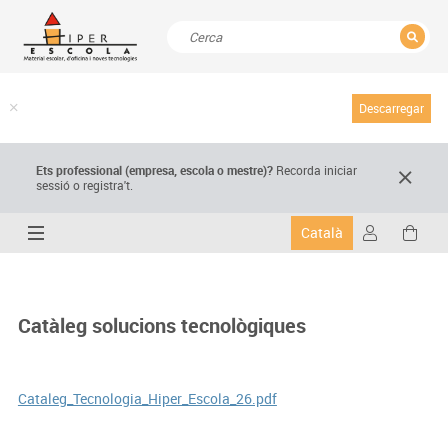
TANCAR
Resultats de la recerca
Descarregar
Ets professional (empresa,
escola
o mestre)
?
Recorda
iniciar
sessió o registra't.
Català
Catàleg solucions tecnològiques
Cataleg_Tecnologia_Hiper_Escola_26.pdf