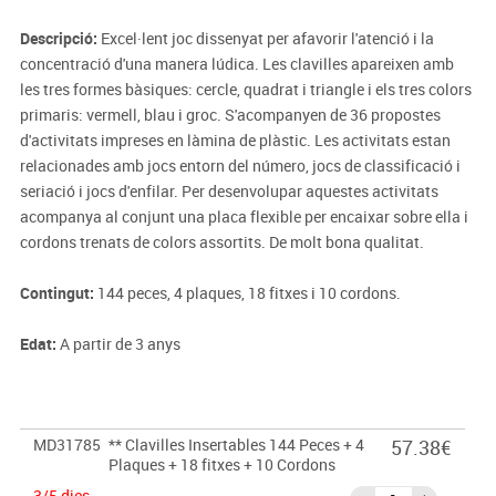
Descripció:
Excel·lent joc dissenyat per afavorir l'atenció i la
concentració d'una manera lúdica. Les clavilles apareixen amb
les tres formes bàsiques: cercle, quadrat i triangle i els tres colors
primaris: vermell, blau i groc. S'acompanyen de 36 propostes
d'activitats impreses en làmina de plàstic. Les activitats estan
relacionades amb jocs entorn del número, jocs de classificació i
seriació i jocs d'enfilar. Per desenvolupar aquestes activitats
acompanya al conjunt una placa flexible per encaixar sobre ella i
cordons trenats de colors assortits. De molt bona qualitat.
Contingut:
144 peces, 4 plaques, 18 fitxes i 10 cordons.
Edat:
A partir de 3 anys
MD31785
** Clavilles Insertables 144 Peces + 4
57.38€
Plaques + 18 fitxes + 10 Cordons
3/5 dies