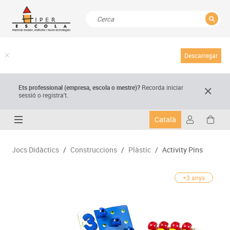
TANCAR
Resultats de la recerca
Descarregar
Ets professional (empresa,
escola
o mestre)
?
Recorda
iniciar
sessió o registra't.
Català
Jocs Didàctics
/
Construccions
/
Plàstic
/
Activity Pins
+3 anys