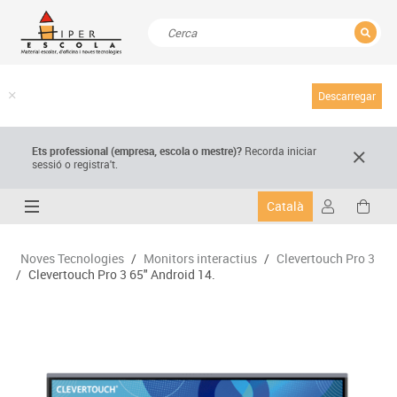
TANCAR
Resultats de la recerca
Descarregar
Ets professional (empresa,
escola
o mestre)
?
Recorda
iniciar
sessió o registra't.
Català
Noves Tecnologies
/
Monitors interactius
/
Clevertouch Pro 3
/
Clevertouch Pro 3 65" Android 14.