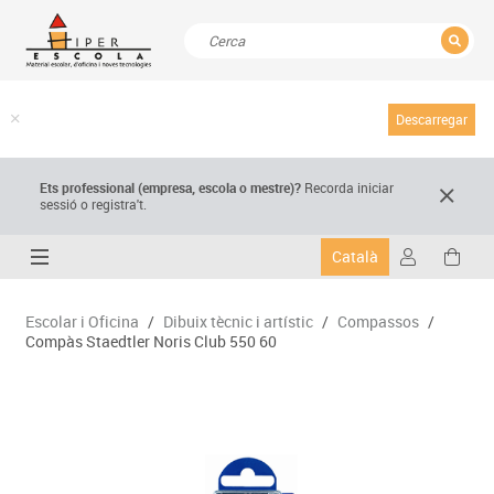
TANCAR
Resultats de la recerca
Descarregar
Ets professional (empresa,
escola
o mestre)
?
Recorda
iniciar
sessió o registra't.
Català
Escolar i Oficina
/
Dibuix tècnic i artístic
/
Compassos
/
Compàs Staedtler Noris Club 550 60