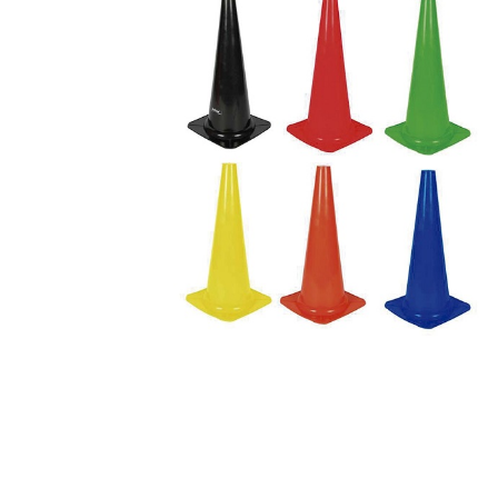
Complements d'oficina
Construccions
Mobiliari tecnològic
Músi
Plastificació, enquadernació i destrucció
Espais exteriors
Monitors interactiu
Mate
Informàtica
Psicomotricitat
Cièn
Higiene
Jocs simbòlics
Dibuix tècnic i artístic
Material escolar