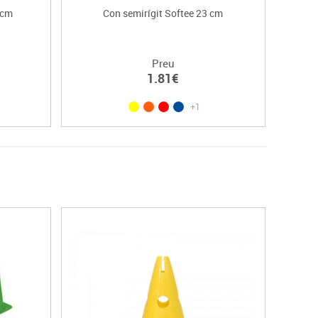
 cm
Con semirígit Softee 23 cm
Peç
Preu
1.81€
+1