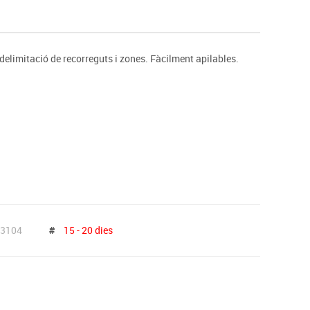
s
Psicomotricitat
Esports raqueta
Gimnàstica rítmica
 delimitació de recorreguts i zones. Fàcilment apilables.
3104
#
15 - 20 dies