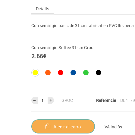
Espais compartits
Complements esportiu
ca
Videoprojecció
Detalls
s
Taules escolars, abatibles i polivalents
Entrenament
màtiques
Mobles escolars, casellers i cubeters
Equipament
cies
Con semirígid bàsic de 31 cm fabricat en PVC llis per a
Penjadors, prestatges i taquilles
Foam
Cadires, bancs i tamborets
Con semirígid Softee 31 cm Groc
2.66
€
GROC
Referència
DE4179
IVA inclòs
Afegir al carro