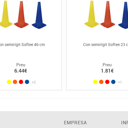
on semirígit Softee 46 cm
Con semirígit Softee 23 
Preu
Preu
6.44€
1.81€
+2
+1
EMPRESA
IN