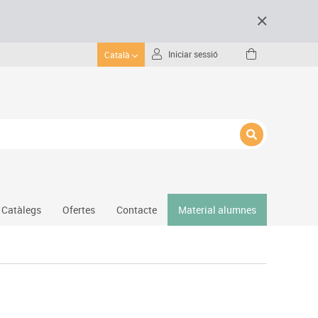
Iniciar sessió
Català
Catàlegs
Ofertes
Contacte
Material alumnes
Gimnàs
Hockey
Piscina
Protecció esportiva