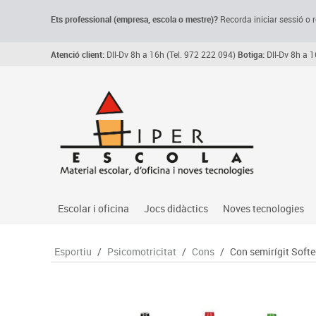
Ets professional (empresa,
escola
o mestre)
?
Recorda
iniciar sessió o r
Atenció client:
Dll-Dv 8h a 16h (Tel. 972 222 094)
Botiga:
Dll-Dv 8h a 1
Escolar i oficina
Jocs didàctics
Noves tecnologies
Arxiu, carpetes i classificadors
Primeres edats
Audio
Esportiu
/
Psicomotricitat
/
Cons
/
Con semirígit Soft
Medi 
Paper i manipulats
Espais multisensorials
Càmeres videoconfe
Assoc
Manualitats
Jocs heurístics
Cartelleria digital
Jocs
Escriptura i correcció
Motricitat fina
Connectivitat i seny
Llen