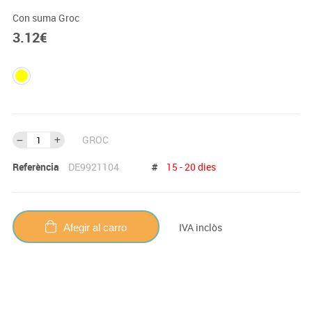
Con suma Groc
3.12
€
GROC
Referència
DE9921104
#
15 - 20 dies
IVA inclòs
Afegir al carro