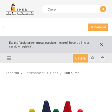
TANCAR
Resultats de la recerca
Descarregar
Ets professional (empresa,
escola
o mestre)
?
Recorda
iniciar
sessió o registra't.
Català
Esportiu
/
Entrenament
/
Cons
/
Con suma