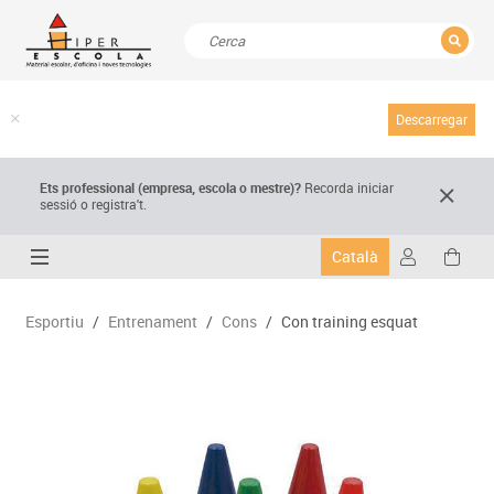
TANCAR
Resultats de la recerca
Descarregar
Ets professional (empresa,
escola
o mestre)
?
Recorda
iniciar
sessió o registra't.
Català
Esportiu
/
Entrenament
/
Cons
/
Con training esquat