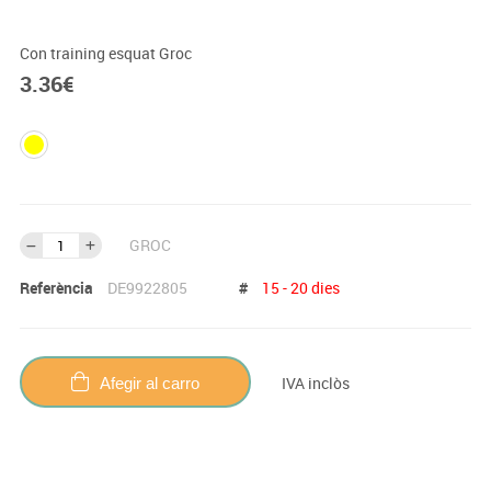
Con training esquat Groc
3.36
€
GROC
Referència
DE9922805
#
15 - 20 dies
IVA inclòs
Afegir al carro