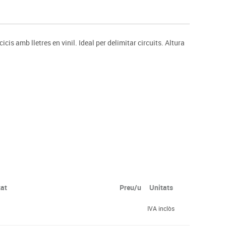
s
Psicomotricitat
Esports raqueta
Gimnàstica rítmica
is amb lletres en vinil. Ideal per delimitar circuits. Altura
tat
Preu/u
Unitats
IVA inclòs