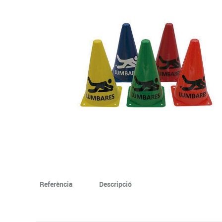
Complements d'oficina
Construccions
Mobiliari tecnològic
Músi
Plastificació, enquadernació i destrucció
Espais exteriors
Monitors interactiu
Mate
Informàtica
Psicomotricitat
Cièn
Higiene
Jocs simbòlics
Dibuix tècnic i artístic
Material escolar
Referència
Descripció