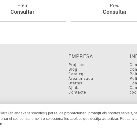
Preu
Preu
Consultar
Consultar
EMPRESA
IN
Projectes
Con
Blog
Con
Catàlegs
Pol
Àrea privada
Pol
Ofertes
Con
Ajuda
Can
Contacte
coo
ilars (en endavant “cookies”) per tal de proporcionar i protegir els nostres serveis, p
 donar el seu consentiment o selecciona les cookies que desitja autoritzar. Pot canvia
b.