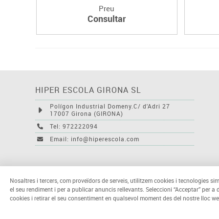
Preu
Consultar
HIPER ESCOLA GIRONA SL
Polígon Industrial Domeny.C/ d'Adri 27
17007 Girona (GIRONA)
Tel: 972222094
Email: info@hiperescola.com
Nosaltres i tercers, com proveïdors de serveis, utilitzem cookies i tecnologies sim
el seu rendiment i per a publicar anuncis rellevants. Seleccioni “Acceptar” per a
cookies i retirar el seu consentiment en qualsevol moment des del nostre lloc we