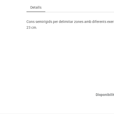
Espais compartits
Complements esportiu
ca
Videoprojecció
Detalls
s
Taules escolars, abatibles i polivalents
Entrenament
màtiques
Mobles escolars, casellers i cubeters
Equipament
cies
Cons semirígids per delimitar zones amb diferents exercic
Penjadors, prestatges i taquilles
Foam
23 cm.
Cadires, bancs i tamborets
Disponibili