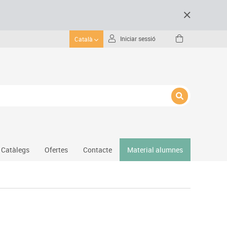
Iniciar sessió
Català
Catàlegs
Ofertes
Contacte
Material alumnes
Gimnàs
Hockey
Piscina
Protecció esportiva