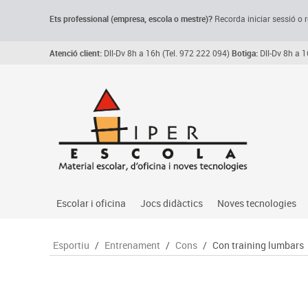
Ets professional (empresa,
escola
o mestre)
?
Recorda
iniciar sessió o r
Atenció client:
Dll-Dv 8h a 16h (Tel. 972 222 094)
Botiga:
Dll-Dv 8h a 1
Escolar i oficina
Jocs didàctics
Noves tecnologies
Arxiu, carpetes i classificadors
Primeres edats
àudio
Esportiu
/
Entrenament
/
Cons
/
Con training lumbars
Medi 
Paper i manipulats
Espais multisensorials
Càmeres videoconfe
Assoc
Manualitats
Jocs heurístics
Cartelleria digital
Jocs
Escriptura i correcció
Motricitat fina
Connectivitat i seny
Llen