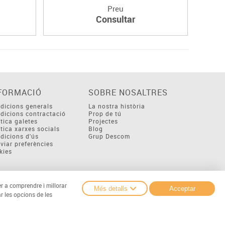
Preu
Consultar
FORMACIÓ
SOBRE NOSALTRES
dicions generals
La nostra història
dicions contractació
Prop de tú
ítica galetes
Projectes
ítica xarxes socials
Blog
dicions d'ús
Grup Descom
viar preferències
kies
er a comprendre i millorar
Més detalls
Acceptar
r les opcions de les