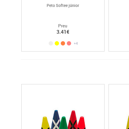
Peto Softee júnior
Preu
3.41€
+4