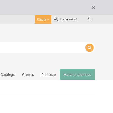
Iniciar sessió
Català
Catàlegs
Ofertes
Contacte
Material alumnes
Gimnàs
Hockey
Piscina
Protecció esportiva