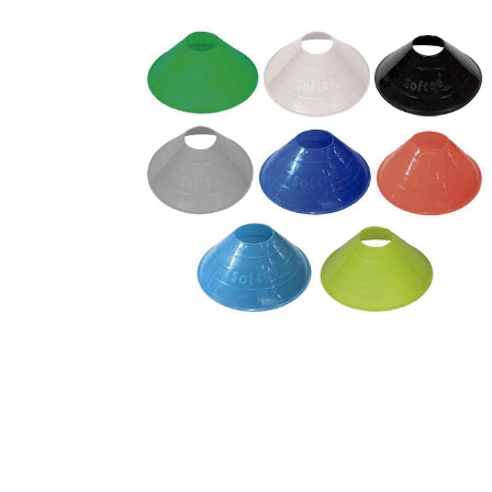
Complements d'oficina
Construccions
Mobiliari tecnològic
Músi
Plastificació, enquadernació i destrucció
Espais exteriors
Monitors interactiu
Mate
Informàtica
Psicomotricitat
Cièn
Higiene
Jocs simbòlics
Dibuix tècnic i artístic
Material escolar