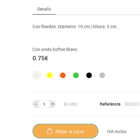
Espais compartits
Complements esportiu
ca
Videoprojecció
Detalls
s
Taules escolars, abatibles i polivalents
Entrenament
màtiques
Mobles escolars, casellers i cubeters
Equipament
cies
Con flexible. Diàmetre: 19 cm | Altura: 5 cm.
Penjadors, prestatges i taquilles
Foam
Cadires, bancs i tamborets
Con xinès Softee Blanc
0.75
€
BLANC
Referència
DE2421
IVA inclòs
Afegir al carro