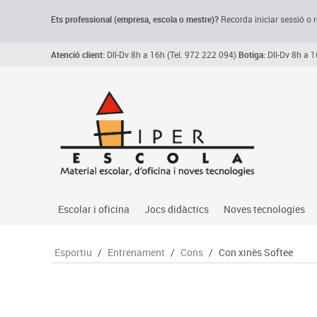
Ets professional (empresa,
escola
o mestre)
?
Recorda
iniciar sessió o r
Atenció client:
Dll-Dv 8h a 16h (Tel. 972 222 094)
Botiga:
Dll-Dv 8h a 1
Escolar i oficina
Jocs didàctics
Noves tecnologies
Arxiu, carpetes i classificadors
Primeres edats
Audio
Esportiu
/
Entrenament
/
Cons
/
Con xinès Softee
Medi 
Paper i manipulats
Espais multisensorials
Càmeres videoconfe
Assoc
Manualitats
Jocs heurístics
Cartelleria digital
Jocs
Escriptura i correcció
Motricitat fina
Connectivitat i seny
Llen