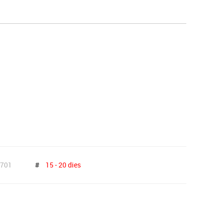
s
Psicomotricitat
Esports raqueta
Gimnàstica rítmica
701
#
15 - 20 dies