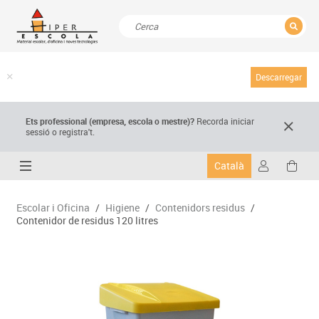
TANCAR
Resultats de la recerca
Descarregar
Ets professional (empresa,
escola
o mestre)
?
Recorda
iniciar
sessió o registra't.
Català
Escolar i Oficina
/
Higiene
/
Contenidors residus
/
Contenidor de residus 120 litres