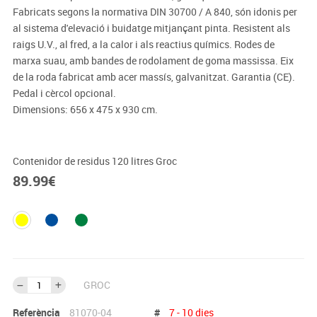
Fabricats segons la normativa DIN 30700 / A 840, són idonis per
al sistema d'elevació i buidatge mitjançant pinta. Resistent als
raigs U.V., al fred, a la calor i als reactius químics. Rodes de
marxa suau, amb bandes de rodolament de goma massissa. Eix
de la roda fabricat amb acer massís, galvanitzat. Garantia (CE).
Pedal i cèrcol opcional.
Dimensions: 656 x 475 x 930 cm.
Contenidor de residus 120 litres Groc
89.99
€
GROC
Referència
81070-04
#
7 - 10 dies