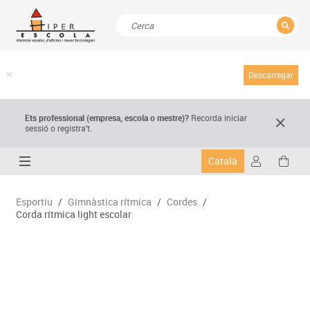
TANCAR
Resultats de la recerca
Descarregar
Ets professional (empresa,
escola
o mestre)
?
Recorda
iniciar
sessió o registra't.
Català
Esportiu
/
Gimnàstica rítmica
/
Cordes
/
Corda rítmica light escolar