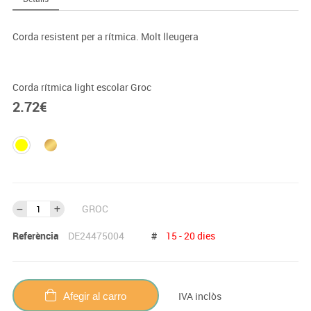
Corda resistent per a rítmica. Molt lleugera
Corda rítmica light escolar Groc
2.72
€
GROC
Referència
DE24475004
#
15 - 20 dies
IVA inclòs
Afegir al carro