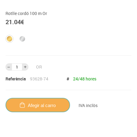
Rotlle cordó 100 m Or
21.04
€
OR
Referència
93628-74
#
24/48 hores
IVA inclòs
Afegir al carro