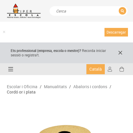
TANCAR
Resultats de la recerca
Descarregar
Ets professional (empresa,
escola
o mestre)
?
Recorda
iniciar
sessió o registra't.
Català
Escolar i Oficina
/
Manualitats
/
Abaloris i cordons
/
Cordó or i plata