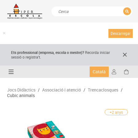
TANCAR
Resultats de la recerca
Descarregar
Ets professional (empresa,
escola
o mestre)
?
Recorda
iniciar
sessió o registra't.
Català
Jocs Didàctics
/
Associació i atenció
/
Trencaclosques
/
Cubic animals
+2 anys