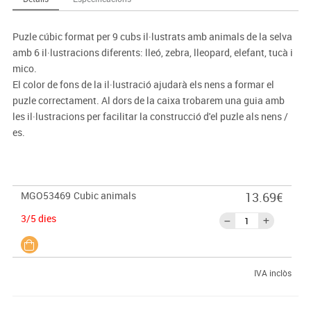
Puzle cúbic format per 9 cubs il·lustrats amb animals de la selva
amb 6 il·lustracions diferents: lleó, zebra, lleopard, elefant, tucà i
mico.
El color de fons de la il·lustració ajudarà els nens a formar el
puzle correctament. Al dors de la caixa trobarem una guia amb
les il·lustracions per facilitar la construcció d'el puzle als nens /
es.
MGO53469
Cubic animals
13.69€
3/5 dies
IVA inclòs