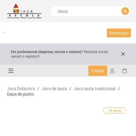
TANCAR
Resultats de la recerca
Descarregar
Ets professional (empresa,
escola
o mestre)
?
Recorda
iniciar
sessió o registra't.
Català
Jocs Didàctics
/
Jocs de taula
/
Jocs taula tradicional
/
Daus de punts
+6 anys