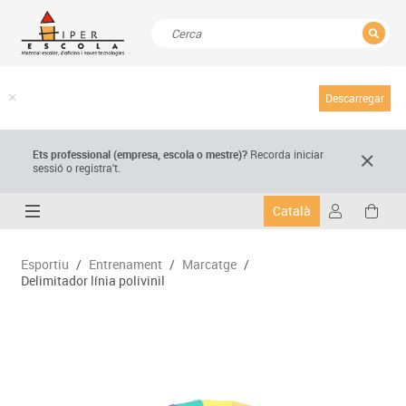
TANCAR
Resultats de la recerca
Descarregar
Ets professional (empresa,
escola
o mestre)
?
Recorda
iniciar
sessió o registra't.
Català
Esportiu
/
Entrenament
/
Marcatge
/
Delimitador línia polivinil