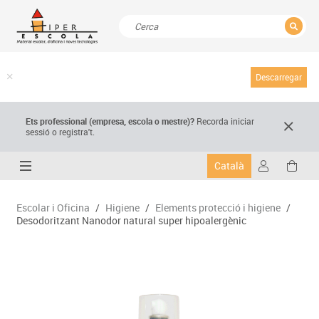
TANCAR
Resultats de la recerca
Descarregar
Ets professional (empresa,
escola
o mestre)
?
Recorda
iniciar
sessió o registra't.
Català
Escolar i Oficina
/
Higiene
/
Elements protecció i higiene
/
Desodoritzant Nanodor natural super hipoalergènic