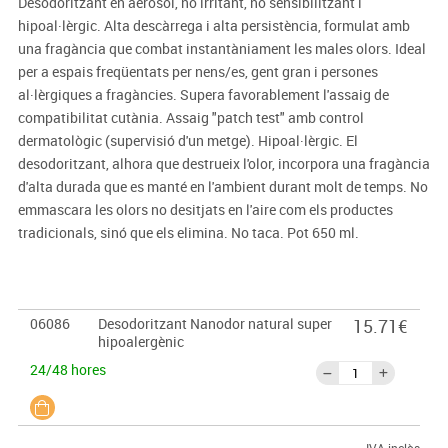
Desodoritzant en aerosol, no irritant, no sensibilitzant i
hipoal·lèrgic. Alta descàrrega i alta persistència, formulat amb
una fragància que combat instantàniament les males olors. Ideal
per a espais freqüentats per nens/es, gent gran i persones
al·lèrgiques a fragàncies. Supera favorablement l'assaig de
compatibilitat cutània. Assaig "patch test" amb control
dermatològic (supervisió d'un metge). Hipoal·lèrgic. El
desodoritzant, alhora que destrueix l'olor, incorpora una fragància
d'alta durada que es manté en l'ambient durant molt de temps. No
emmascara les olors no desitjats en l'aire com els productes
tradicionals, sinó que els elimina. No taca. Pot 650 ml.
06086
Desodoritzant Nanodor natural super
15.71€
hipoalergènic
24/48 hores