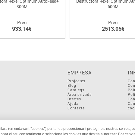
tora Rexel Optimum AutoFeed+
Destructora Rexel Optimum A
300M
600M
Preu
Preu
933.14€
2513.05€
EMPRESA
IN
Projectes
Con
Blog
Con
Catàlegs
Pol
Àrea privada
Pol
Ofertes
Con
Ajuda
Can
Contacte
coo
ilars (en endavant “cookies”) per tal de proporcionar i protegir els nostres serveis, p
 donar el seu consentiment o selecciona les cookies que desitja autoritzar. Pot canvia