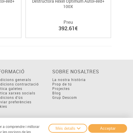
utoFeed+
Destructora Rexel Optimum AutoFeed+
Destr
100X
Preu
392.61€
FORMACIÓ
SOBRE NOSALTRES
dicions generals
La nostra història
dicions contractació
Prop de tú
ítica galetes
Projectes
ítica xarxes socials
Blog
dicions d'ús
Grup Descom
viar preferències
kies
er a comprendre i millorar
Més detalls
Acceptar
r les opcions de les