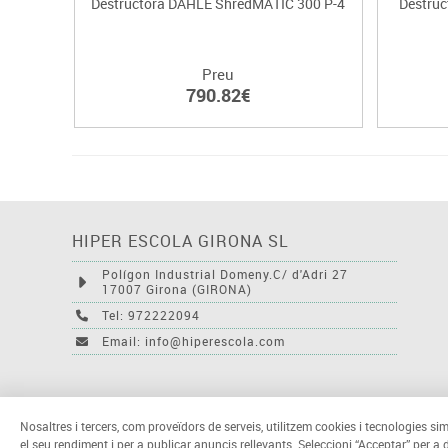
Destructora DAHLE ShredMATIC 300 P-4
Destruc
Preu
790.82€
HIPER ESCOLA GIRONA SL
Polígon Industrial Domeny.C/ d'Adri 27
17007 Girona (GIRONA)
Tel: 972222094
Email: info@hiperescola.com
Nosaltres i tercers, com proveïdors de serveis, utilitzem cookies i tecnologies sim
el seu rendiment i per a publicar anuncis rellevants. Seleccioni “Acceptar” per a