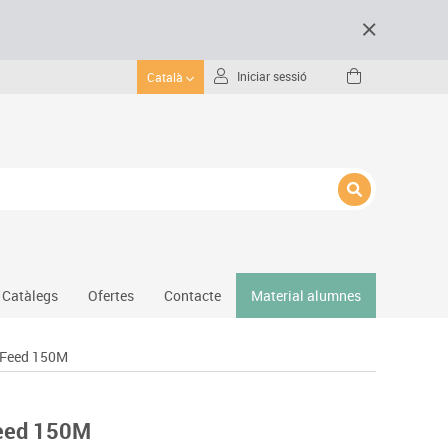
Iniciar sessió
Català
Catàlegs
Ofertes
Contacte
Material alumnes
oFeed 150M
Gimnàs
Hockey
Piscina
Feed 150M
Protecció esportiva