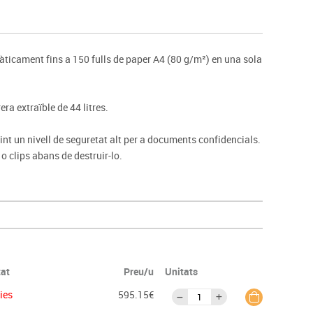
s
Psicomotricitat
Esports raqueta
Gimnàstica rítmica
icament fins a 150 fulls de paper A4 (80 g/m²) en una sola
ra extraïble de 44 litres.
int un nivell de seguretat alt per a documents confidencials.
o clips abans de destruir-lo.
tat
Preu/u
Unitats
dies
595.15€