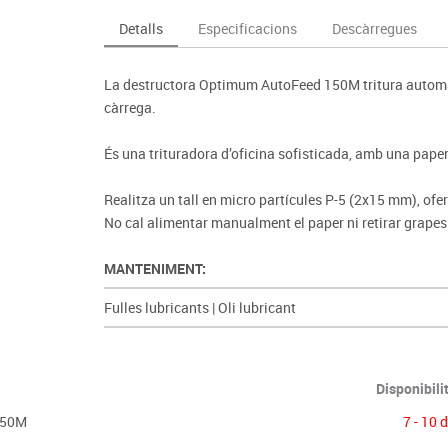
Espais compartits
Complements esportiu
ca
Videoprojecció
Detalls
Especificacions
Descàrregues
s
Taules escolars, abatibles i polivalents
Entrenament
màtiques
Mobles escolars, casellers i cubeters
Equipament
cies
La destructora Optimum AutoFeed 150M tritura automàt
Penjadors, prestatges i taquilles
Foam
càrrega.
Cadires, bancs i tamborets
És una trituradora d’oficina sofisticada, amb una papere
Realitza un tall en micro partícules P-5 (2x15 mm), ofer
No cal alimentar manualment el paper ni retirar grapes 
MANTENIMENT:
Fulles lubricants
|
Oli lubricant
Disponibili
150M
7 - 10 