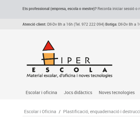
Ets professional (empresa,
escola
o mestre)
?
Recorda
iniciar sessió o r
Atenció client:
Dll-Dv 8h a 16h (Tel. 972 222 094)
Botiga:
Dll-Dv 8h a 1
Escolar i oficina
Jocs didàctics
Noves tecnologies
Arxiu, carpetes i classificadors
Primeres edats
Audio
Escolar i Oficina
/
Plastificació, enquadernació i destrucc
Medi 
Paper i manipulats
Espais multisensorials
Càmeres videoconfe
Assoc
Manualitats
Jocs heurístics
Cartelleria digital
Jocs
Escriptura i correcció
Motricitat fina
Connectivitat i seny
Llen