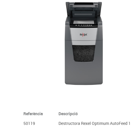
Complements d'oficina
Construccions
Mobiliari tecnològic
Músi
Plastificació, enquadernació i destrucció
Espais exteriors
Monitors interactiu
Mate
Informàtica
Psicomotricitat
Cièn
Higiene
Jocs simbòlics
Dibuix tècnic i artístic
Material escolar
Referència
Descripció
50119
Destructora Rexel Optimum AutoFeed 