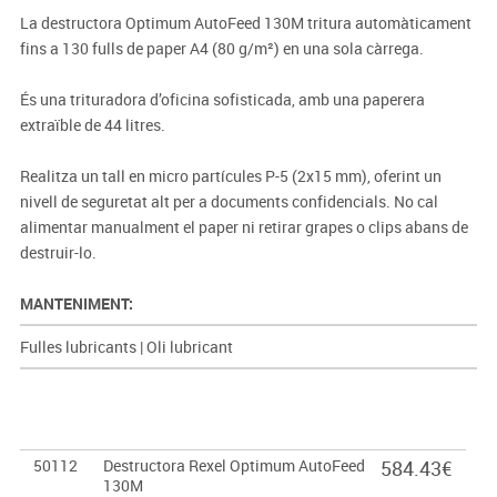
La destructora Optimum AutoFeed 130M tritura automàticament
fins a 130 fulls de paper A4 (80 g/m²) en una sola càrrega.
És una trituradora d’oficina sofisticada, amb una paperera
extraïble de 44 litres.
Realitza un tall en micro partícules P-5 (2x15 mm), oferint un
nivell de seguretat alt per a documents confidencials. No cal
alimentar manualment el paper ni retirar grapes o clips abans de
destruir-lo.
MANTENIMENT:
Fulles lubricants
|
Oli lubricant
50112
Destructora Rexel Optimum AutoFeed
584.43€
130M