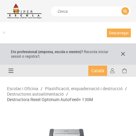
TANCAR
Resultats de la recerca
Descarregar
Ets professional (empresa,
escola
o mestre)
?
Recorda
iniciar
sessió o registra't.
Català
Escolar i Oficina
/
Plastificació, enquadernació i destrucció
/
Destructores autoalimentació
/
Destructora Rexel Optimum AutoFeed+ 130M