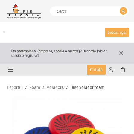
TANCAR
Resultats de la recerca
Descarregar
Ets professional (empresa,
escola
o mestre)
?
Recorda
iniciar
sessió o registra't.
Català
Esportiu
/
Foam
/
Voladors
/
Disc volador foam