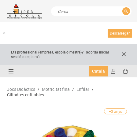
TANCAR
Resultats de la recerca
Descarregar
Ets professional (empresa,
escola
o mestre)
?
Recorda
iniciar
sessió o registra't.
Català
Jocs Didàctics
/
Motricitat fina
/
Enfilar
/
Cilindres enfilables
+3 anys