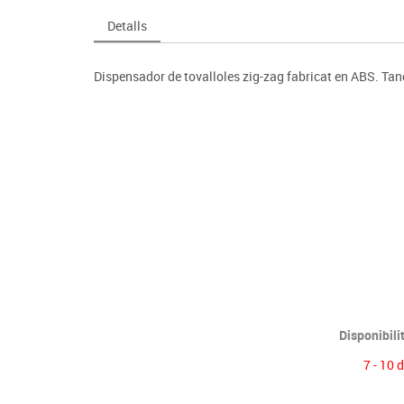
Espais compartits
Complements esportiu
ca
Videoprojecció
Detalls
s
Taules escolars, abatibles i polivalents
Entrenament
màtiques
Mobles escolars, casellers i cubeters
Equipament
cies
Dispensador de tovalloles zig-zag fabricat en ABS. Ta
Penjadors, prestatges i taquilles
Foam
Cadires, bancs i tamborets
Disponibili
7 - 10 