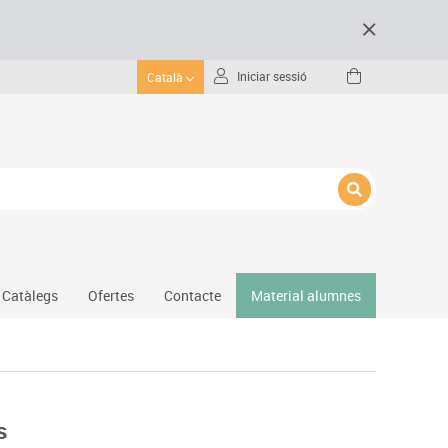
Iniciar sessió
Català
Catàlegs
Ofertes
Contacte
Material alumnes
Gimnàs
Hockey
Piscina
s
Protecció esportiva