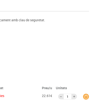
s
Psicomotricitat
Esports raqueta
Gimnàstica rítmica
ncament amb clau de seguretat.
tat
Preu/u
Unitats
dies
22.61€