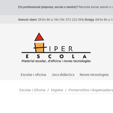
Ets professional (empresa,
escola
o mestre)
?
Recorda
iniciar sessió o r
Atenció client:
Dll-Dv 8h a 16h (Tel. 972 222 094)
Botiga:
Dll-Dv 8h a 1
Escolar i oficina
Jocs didàctics
Noves tecnologies
Arxiu, carpetes i classificadors
Primeres edats
Audio
Escolar i Oficina
/
Higiene
/
Portarrotllos i dispensadors
Medi 
Paper i manipulats
Espais multisensorials
Càmeres videoconfe
Assoc
Manualitats
Jocs heurístics
Cartelleria digital
Jocs
Escriptura i correcció
Motricitat fina
Connectivitat i seny
Llen