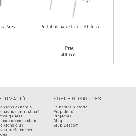
txa Ares
Portabobina vertical cel·lulosa
Preu
40.57€
FORMACIÓ
SOBRE NOSALTRES
dicions generals
La nostra història
dicions contractació
Prop de tú
ítica galetes
Projectes
ítica xarxes socials
Blog
dicions d'ús
Grup Descom
viar preferències
kies