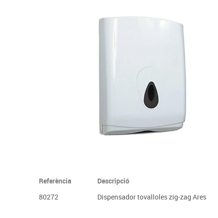
Complements d'oficina
Construccions
Mobiliari tecnològic
Músi
Plastificació, enquadernació i destrucció
Espais exteriors
Monitors interactiu
Mate
Informàtica
Psicomotricitat
Cièn
Higiene
Jocs simbòlics
Dibuix tècnic i artístic
Material escolar
Referència
Descripció
80272
Dispensador tovalloles zig-zag Ares