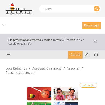
TANCAR
Resultats de la recerca
Descarregar
Ets professional (empresa,
escola
o mestre)
?
Recorda
iniciar
sessió o registra't.
Català
Jocs Didàctics
/
Associació i atenció
/
Associar
/
Duos: Los opuestos
+3 anys