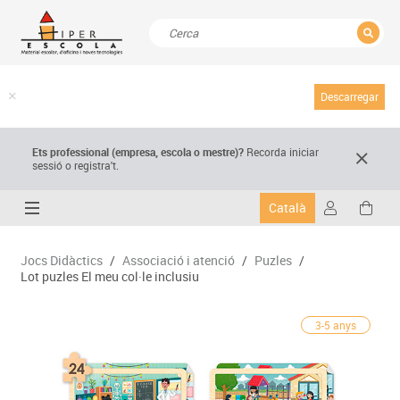
TANCAR
Resultats de la recerca
Descarregar
Ets professional (empresa,
escola
o mestre)
?
Recorda
iniciar
sessió o registra't.
Català
Jocs Didàctics
/
Associació i atenció
/
Puzles
/
Lot puzles El meu col·le inclusiu
3-5 anys