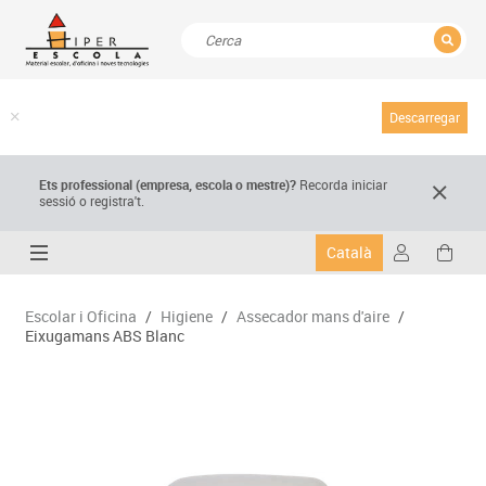
TANCAR
Resultats de la recerca
Descarregar
Ets professional (empresa,
escola
o mestre)
?
Recorda
iniciar
sessió o registra't.
Català
Escolar i Oficina
/
Higiene
/
Assecador mans d'aire
/
Eixugamans ABS Blanc