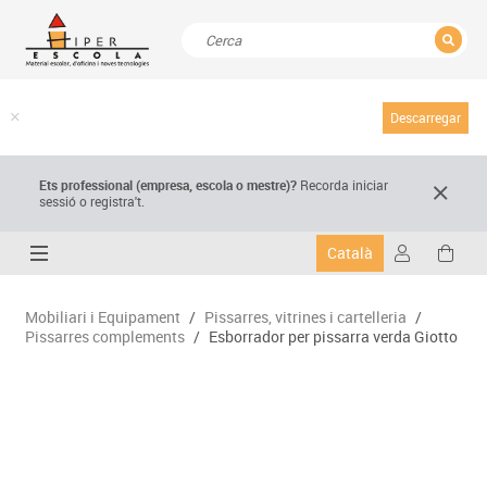
TANCAR
Resultats de la recerca
Descarregar
Ets professional (empresa,
escola
o mestre)
?
Recorda
iniciar
sessió o registra't.
Català
Mobiliari i Equipament
/
Pissarres, vitrines i cartelleria
/
Pissarres complements
/
Esborrador per pissarra verda Giotto