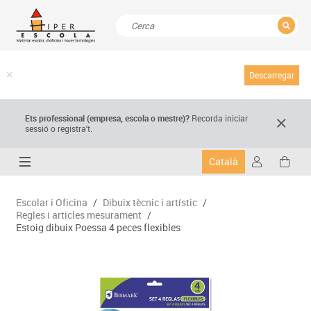
TANCAR
Resultats de la recerca
Descarregar
Ets professional (empresa,
escola
o mestre)
?
Recorda
iniciar
sessió o registra't.
Català
Escolar i Oficina
/
Dibuix tècnic i artístic
/
Regles i articles mesurament
/
Estoig dibuix Poessa 4 peces flexibles