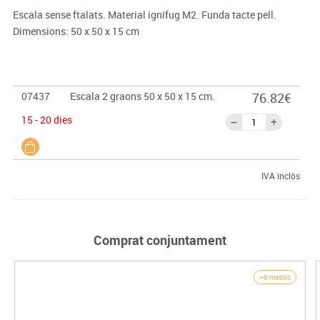
Escala sense ftalats. Material ignífug M2. Funda tacte pell.
Dimensions: 50 x 50 x 15 cm
07437
Escala 2 graons 50 x 50 x 15 cm.
76.82€
15 - 20 dies
IVA inclòs
Comprat conjuntament
+6 mesos