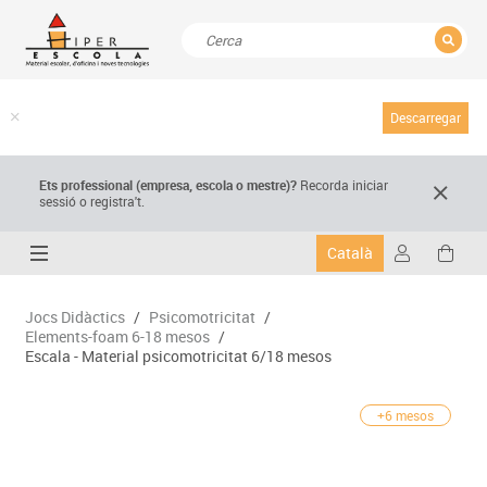
TANCAR
Resultats de la recerca
Descarregar
Ets professional (empresa,
escola
o mestre)
?
Recorda
iniciar
sessió o registra't.
Català
Jocs Didàctics
/
Psicomotricitat
/
Elements-foam 6-18 mesos
/
Escala - Material psicomotricitat 6/18 mesos
+6 mesos