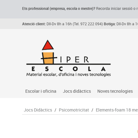
Ets professional (empresa,
escola
o mestre)
?
Recorda
iniciar sessió o r
Atenció client:
Dll-Dv 8h a 16h (Tel. 972 222 094)
Botiga:
Dll-Dv 8h a 1
Escolar i oficina
Jocs didàctics
Noves tecnologies
Arxiu, carpetes i classificadors
Primeres edats
Audio
Jocs Didàctics
/
Psicomotricitat
/
Elements-foam 18 me
Medi 
Paper i manipulats
Espais multisensorials
Càmeres videoconfe
Assoc
Manualitats
Jocs heurístics
Cartelleria digital
Jocs
Escriptura i correcció
Motricitat fina
Connectivitat i seny
Llen