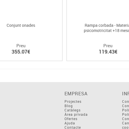
Conjunt onades
Rampa corbada - Materi
psicomotricitat +18 mes
Preu
Preu
355.07€
119.43€
EMPRESA
IN
Projectes
Con
Blog
Con
Catàlegs
Pol
Àrea privada
Pol
Ofertes
Con
Ajuda
Can
Contacte
coo