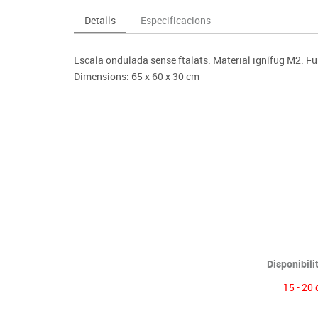
Espais compartits
Complements esportiu
ca
Videoprojecció
Detalls
Especificacions
s
Taules escolars, abatibles i polivalents
Entrenament
màtiques
Mobles escolars, casellers i cubeters
Equipament
cies
Escala ondulada sense ftalats. Material ignífug M2. Fu
Penjadors, prestatges i taquilles
Foam
Dimensions: 65 x 60 x 30 cm
Cadires, bancs i tamborets
Disponibili
15 - 20 