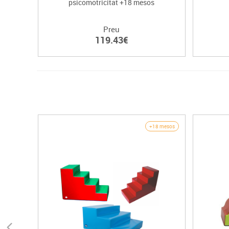
psicomotricitat +18 mesos
Preu
119.43€
+18 mesos