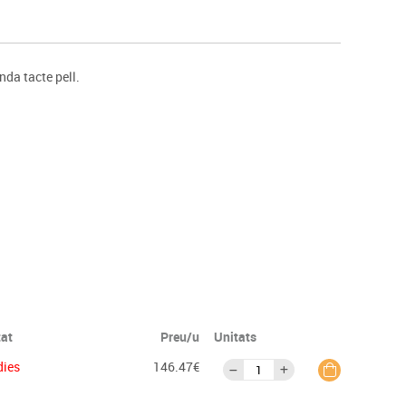
s
Psicomotricitat
Esports raqueta
Gimnàstica rítmica
nda tacte pell.
tat
Preu/u
Unitats
dies
146.47€