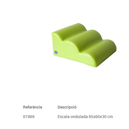
Complements d'oficina
Construccions
Mobiliari tecnològic
Músi
Plastificació, enquadernació i destrucció
Espais exteriors
Monitors interactiu
Mate
Informàtica
Psicomotricitat
Cièn
Higiene
Jocs simbòlics
Dibuix tècnic i artístic
Material escolar
Referència
Descripció
07469
Escala ondulada 65x60x30 cm