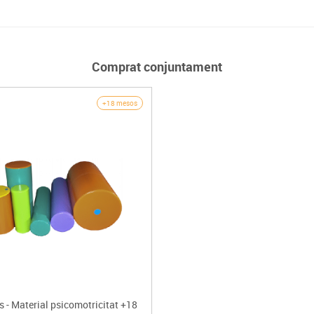
Comprat conjuntament
+18 mesos
s - Material psicomotricitat +18