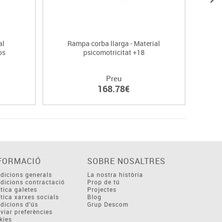
al
Rampa corba llarga - Material
Kit pl
os
psicomotricitat +18
Preu
168.78€
FORMACIÓ
SOBRE NOSALTRES
dicions generals
La nostra història
dicions contractació
Prop de tú
ítica galetes
Projectes
ítica xarxes socials
Blog
dicions d'ús
Grup Descom
viar preferències
kies