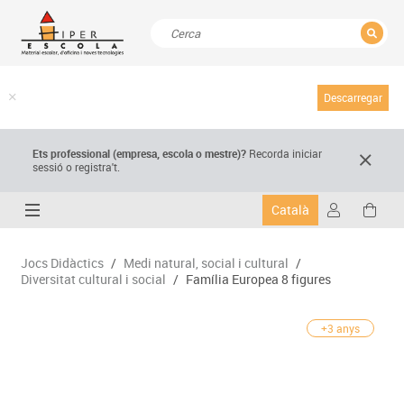
TANCAR
Resultats de la recerca
Descarregar
Ets professional (empresa,
escola
o mestre)
?
Recorda
iniciar
sessió o registra't.
Català
Jocs Didàctics
/
Medi natural, social i cultural
/
Diversitat cultural i social
/
Família Europea 8 figures
+3 anys