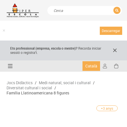
TANCAR
Resultats de la recerca
Descarregar
Ets professional (empresa,
escola
o mestre)
?
Recorda
iniciar
sessió o registra't.
Català
Jocs Didàctics
/
Medi natural, social i cultural
/
Diversitat cultural i social
/
Família Llatinoamericana 8 figures
+3 anys