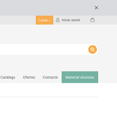
Iniciar sessió
Català
Catàlegs
Ofertes
Contacte
Material alumnes
Gimnàs
Hockey
Piscina
Protecció esportiva