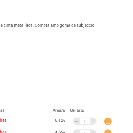
s
Psicomotricitat
Esports raqueta
Gimnàstica rítmica
e cinta metàl·lica. Compta amb goma de subjecció.
tat
Preu/u
Unitats
dies
6.12€
dies
4.65€