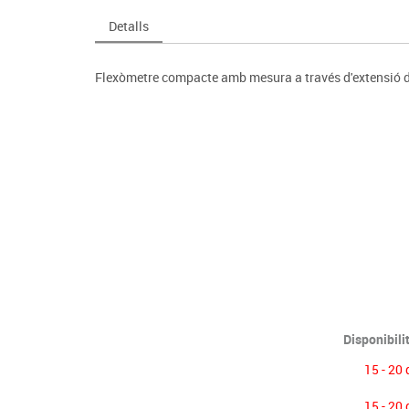
Espais compartits
Complements esportiu
ca
Videoprojecció
Detalls
s
Taules escolars, abatibles i polivalents
Entrenament
màtiques
Mobles escolars, casellers i cubeters
Equipament
cies
Flexòmetre compacte amb mesura a través d'extensió d
Penjadors, prestatges i taquilles
Foam
Cadires, bancs i tamborets
Disponibili
15 - 20 
15 - 20 