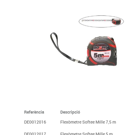
Complements d'oficina
Construccions
Mobiliari tecnològic
Músi
Plastificació, enquadernació i destrucció
Espais exteriors
Monitors interactiu
Mate
Informàtica
Psicomotricitat
Cièn
Higiene
Jocs simbòlics
Dibuix tècnic i artístic
Material escolar
Referència
Descripció
DE0012016
Flexòmetre Softee Mille 7,5 m
DE0012017
Flexòmetre Softee Mille 5 m