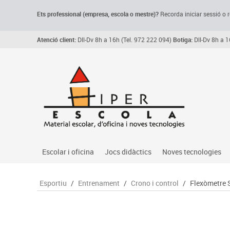
Ets professional (empresa,
escola
o mestre)
?
Recorda
iniciar sessió o r
Atenció client:
Dll-Dv 8h a 16h (Tel. 972 222 094)
Botiga:
Dll-Dv 8h a 1
Escolar i oficina
Jocs didàctics
Noves tecnologies
Arxiu, carpetes i classificadors
Primeres edats
Audio
Esportiu
/
Entrenament
/
Crono i control
/
Flexòmetre S
Medi 
Paper i manipulats
Espais multisensorials
Càmeres videoconfe
Assoc
Manualitats
Jocs heurístics
Cartelleria digital
Jocs
Escriptura i correcció
Motricitat fina
Connectivitat i seny
Llen