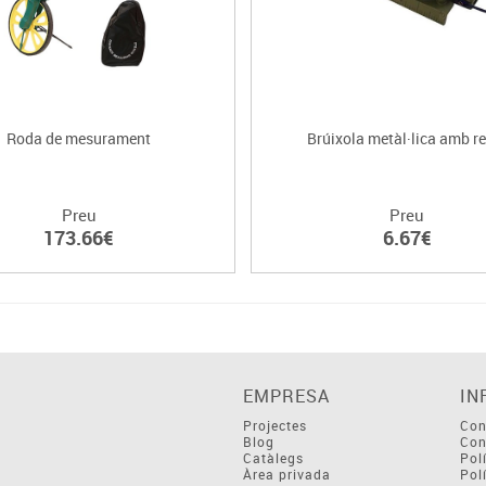
Roda de mesurament
Brúixola metàl·lica amb r
Preu
Preu
173.66€
6.67€
EMPRESA
IN
Projectes
Con
Blog
Con
Catàlegs
Pol
Àrea privada
Pol