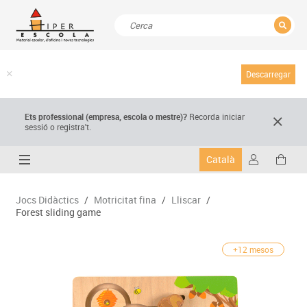
TANCAR
Resultats de la recerca
Descarregar
Ets professional (empresa,
escola
o mestre)
?
Recorda
iniciar
sessió o registra't.
Català
Jocs Didàctics
/
Motricitat fina
/
Lliscar
/
Forest sliding game
+12 mesos