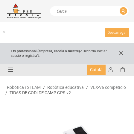
TANCAR
Resultats de la recerca
Descarregar
Ets professional (empresa,
escola
o mestre)
?
Recorda
iniciar
sessió o registra't.
Català
Robòtica i STEAM
/
Robòtica educativa
/
VEX-V5 competició
/
TIRAS DE CODI DE CAMP GPS v2