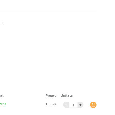
s
Psicomotricitat
Esports raqueta
Gimnàstica rítmica
re.
tat
Preu/u
Unitats
ores
13.89€