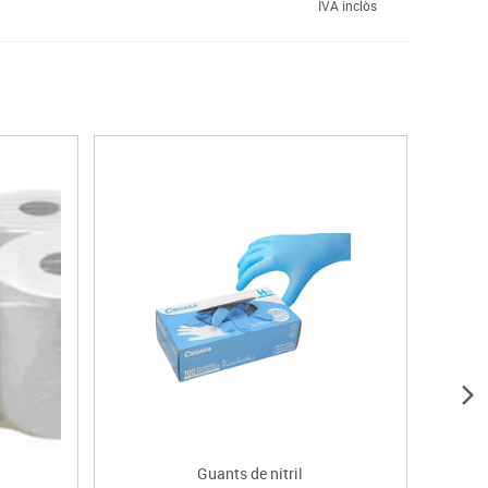
IVA inclòs
Guants de nitril
R