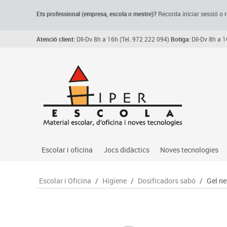
Ets professional (empresa,
escola
o mestre)
?
Recorda
iniciar sessió o r
Atenció client:
Dll-Dv 8h a 16h (Tel. 972 222 094)
Botiga:
Dll-Dv 8h a 1
Escolar i oficina
Jocs didàctics
Noves tecnologies
Arxiu, carpetes i classificadors
Primeres edats
Audio
Escolar i Oficina
/
Higiene
/
Dosificadors sabó
/
Gel n
Medi 
Paper i manipulats
Espais multisensorials
Càmeres videoconfe
Assoc
Manualitats
Jocs heurístics
Cartelleria digital
Jocs
Escriptura i correcció
Motricitat fina
Connectivitat i seny
Llen