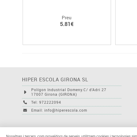
Preu
5.81€
HIPER ESCOLA GIRONA SL
Polígon Industrial Domeny.C/ d'Adri 27
17007 Girona (GIRONA)
Tel: 972222094
Email: info@hiperescola.com
Nosaltres i tercers, com proveïdors de serveis, utilitzem cookies i tecnologies sim