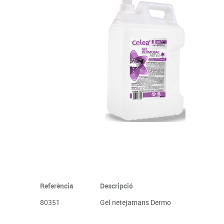
Complements d'oficina
Construccions
Mobiliari tecnològic
Músi
Plastificació, enquadernació i destrucció
Espais exteriors
Monitors interactiu
Mate
Informàtica
Psicomotricitat
Cièn
Higiene
Jocs simbòlics
Dibuix tècnic i artístic
Material escolar
Referència
Descripció
80351
Gel netejamans Dermo