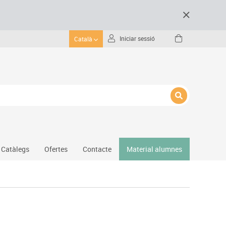
Iniciar sessió
Català
Catàlegs
Ofertes
Contacte
Material alumnes
Gimnàs
Hockey
Piscina
Protecció esportiva