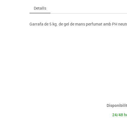
Espais compartits
Complements esportiu
ca
Videoprojecció
Detalls
s
Taules escolars, abatibles i polivalents
Entrenament
màtiques
Mobles escolars, casellers i cubeters
Equipament
cies
Garrafa de 5 kg. de gel de mans perfumat amb PH neut
Penjadors, prestatges i taquilles
Foam
Cadires, bancs i tamborets
Disponibili
24/48 h