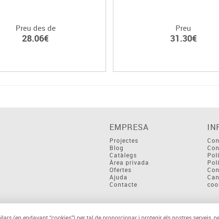
Preu des de
Preu
28.06€
31.30€
EMPRESA
IN
Projectes
Con
Blog
Con
Catàlegs
Pol
Àrea privada
Pol
Ofertes
Con
Ajuda
Can
Contacte
coo
ilars (en endavant “cookies”) per tal de proporcionar i protegir els nostres serveis, p