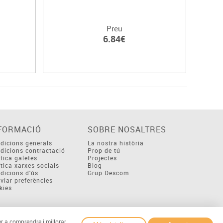
Preu
6.84€
FORMACIÓ
SOBRE NOSALTRES
dicions generals
La nostra història
dicions contractació
Prop de tú
ítica galetes
Projectes
ítica xarxes socials
Blog
dicions d'ús
Grup Descom
viar preferències
kies
er a comprendre i millorar